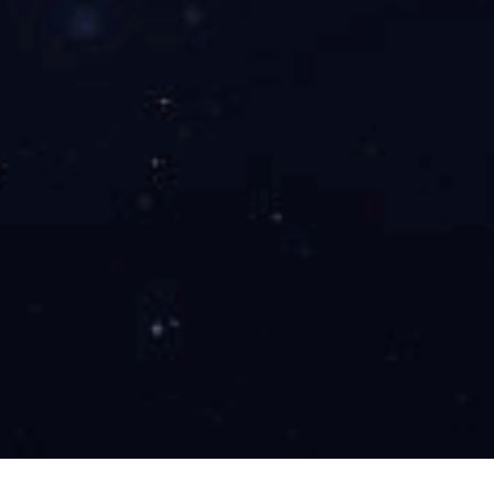
20
+
3000
+
3000
+
业务覆盖省市
已有合作客户
服务对象机台
ABOUT KANGMIN
关于kaiyun·开云(中国)官方网站-
kaiyun.com
本公司以“信誉至上，服务为先”为宗旨得到广大客户
的信赖，欢迎新老客户莅临参观!