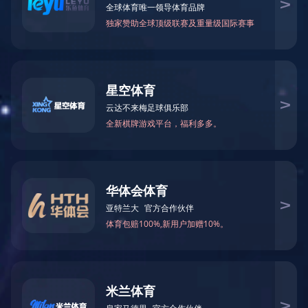
本公司以“信誉至上，服务为先”为宗旨，欢迎新老客户前来洽谈合作!
关于我们
PRODUCTS
More+
产品展示
查看更多
电清检测头刀砧
ORION凸轮