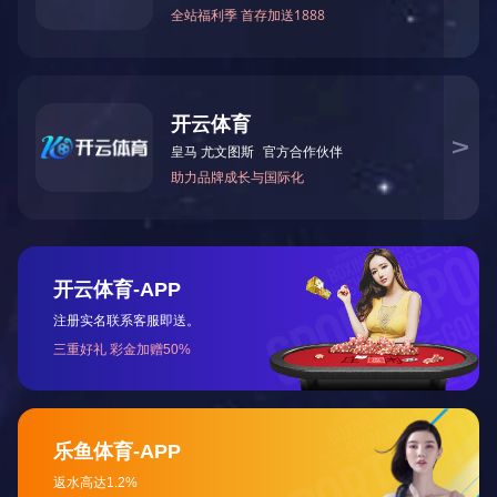
水捻捻接器
690空捻捻接器
自动络筒机萨维奥系列
自动络筒机线路板维修